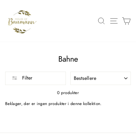
Spring
over
til
SØG
SIDE 
K
indhold
Bahne
FILTRER
Filter
0 produkter
Beklager, der er ingen produkter i denne kollektion.