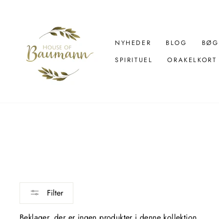
Spring
over
til
indhold
NYHEDER
BLOG
BØG
SPIRITUEL
ORAKELKORT
Filter
Beklager, der er ingen produkter i denne kollektion.