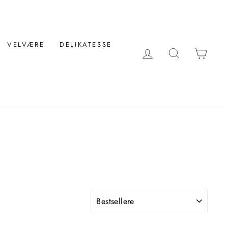
VELVÆRE
DELIKATESSE
LOG IND
SØG
KUR
FILTRER