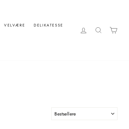
VELVÆRE
DELIKATESSE
LOG IND
SØG
KUR
FILTRER