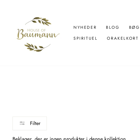
Spring
over
til
indhold
NYHEDER
BLOG
BØG
SPIRITUEL
ORAKELKORT
Filter
Beklager, der er ingen produkter i denne kollektion.