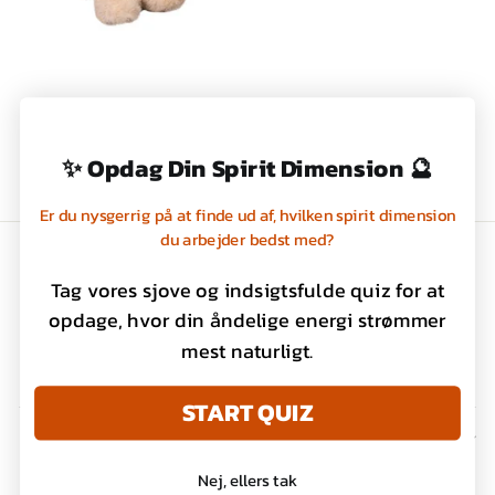
NØGLERING -
LABRADOR PLUSH -
RALPH - WRENDALE
✨ Opdag Din Spirit Dimension 🔮
169,00 kr
Er du nysgerrig på at finde ud af, hvilken spirit dimension
du arbejder bedst med?
Handelsbetingelser
Tag vores sjove og indsigtsfulde quiz for at
Privatlivspolitik
opdage, hvor din åndelige energi strømmer
Kontakt os
mest naturligt.
Om os
START QUIZ
TILMELD DIG NYHEDSBREV
Nej, ellers tak