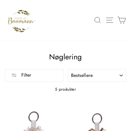
Spring
over
til
SØG
SIDE 
K
indhold
Nøglering
FILTRER
Filter
5 produkter