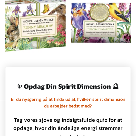
HÅNDSÆBE I BOX –
HÅND- OG BADESÆBE,
BUNNY MEADOW -
DEBORAH’S GARDEN,
MICHEL DESIGN WORKS
MICHEL DESIGN WORKS
✨ Opdag Din Spirit Dimension 🔮
69,00 kr
119,00 kr
Er du nysgerrig på at finde ud af, hvilken spirit dimension
du arbejder bedst med?
Handelsbetingelser
Tag vores sjove og indsigtsfulde quiz for at
Privatlivspolitik
opdage, hvor din åndelige energi strømmer
Kontakt os