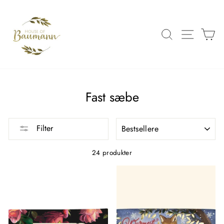
Spring
over
til
SØG
SIDE 
K
indhold
Fast sæbe
FILTRER
Filter
24 produkter