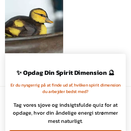
ÆLLINGER -
DEKORATIONSFIGUR,
WILDLIFE GARDEN
✨ Opdag Din Spirit Dimension 🔮
169,00 kr
Er du nysgerrig på at finde ud af, hvilken spirit dimension
du arbejder bedst med?
Handelsbetingelser
Tag vores sjove og indsigtsfulde quiz for at
Privatlivspolitik
opdage, hvor din åndelige energi strømmer
Kontakt os
mest naturligt.
Om os