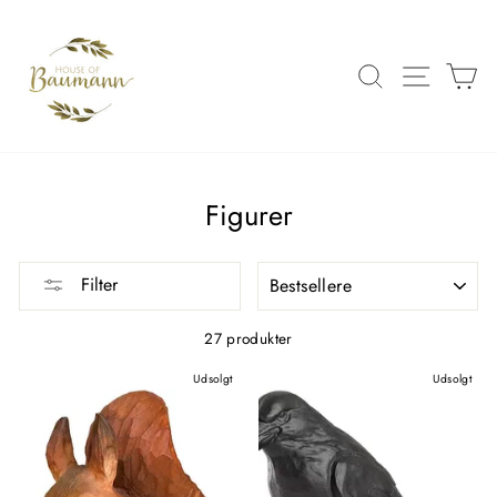
Spring
over
til
SØG
SIDE 
K
indhold
Figurer
FILTRER
Filter
27 produkter
Udsolgt
Udsolgt