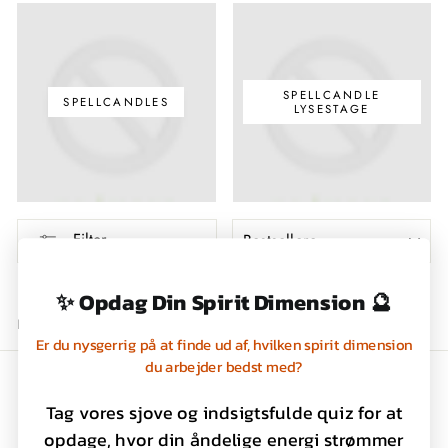
SPELLCANDLE
SPELLCANDLES
LYSESTAGE
FILTRER
Filter
0 produkter
✨ Opdag Din Spirit Dimension 🔮
Beklager, der er ingen produkter i denne kollektion.
Er du nysgerrig på at finde ud af, hvilken spirit dimension
du arbejder bedst med?
Handelsbetingelser
Tag vores sjove og indsigtsfulde quiz for at
Privatlivspolitik
opdage, hvor din åndelige energi strømmer