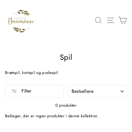
Spring
over
til
SØG
SIDE 
K
indhold
Spil
Brætspil, kortspil og puslespil
FILTRER
Filter
0 produkter
Beklager, der er ingen produkter i denne kollektion.