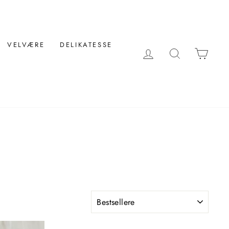
VELVÆRE
DELIKATESSE
LOG IND
SØG
KUR
FILTRER