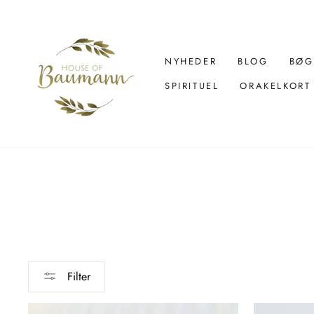
Spring
over
til
indhold
NYHEDER
BLOG
BØG
SPIRITUEL
ORAKELKORT
Filter