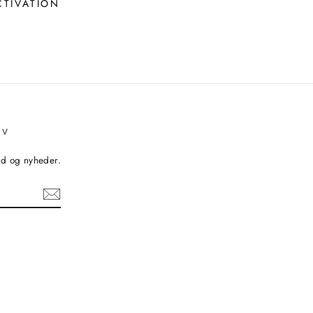
TIVATION
EV
bud og nyheder.