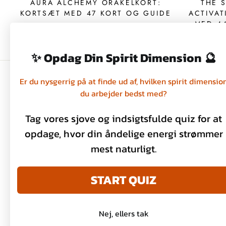
AURA ALCHEMY ORAKELKORT:
THE 
KORTSÆT MED 47 KORT OG GUIDE
ACTIVAT
MED 4
299,00 kr
✨ Opdag Din Spirit Dimension 🔮
Er du nysgerrig på at finde ud af, hvilken spirit dimensio
du arbejder bedst med?
Handelsbetingelser
Privatlivspolitik
Tag vores sjove og indsigtsfulde quiz for at
Kontakt os
opdage, hvor din åndelige energi strømmer
mest naturligt.
Om os
START QUIZ
Nej, ellers tak