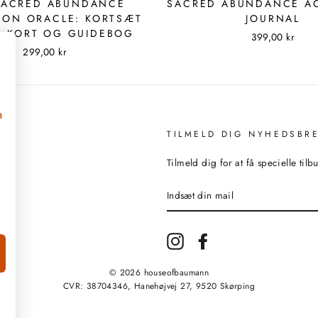
SACRED ABUNDANCE
SACRED ABUNDANCE AC
ION ORACLE: KORTSÆT
JOURNAL
4 KORT OG GUIDEBOG
399,00 kr
299,00 kr
n
TILMELD DIG NYHEDSBR
Tilmeld dig for at få specielle til
INDSÆT
DIN
MAIL
Instagram
Facebook
© 2026 houseofbaumann
CVR: 38704346, Hanehøjvej 27, 9520 Skørping