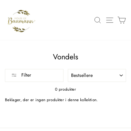
Spring
over
til
SØG
SIDE 
K
indhold
Vondels
FILTRER
Filter
0 produkter
Beklager, der er ingen produkter i denne kollektion.