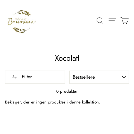
Spring
over
til
SØG
SIDE 
K
indhold
Xocolatl
FILTRER
Filter
0 produkter
Beklager, der er ingen produkter i denne kollektion.