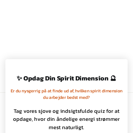
A4 NOTESBOG -
RÆV - MAKE MY
DAISY - WRENDALE
129,00 kr
✨ Opdag Din Spirit Dimension 🔮
Er du nysgerrig på at finde ud af, hvilken spirit dimension
du arbejder bedst med?
Handelsbetingelser
Tag vores sjove og indsigtsfulde quiz for at
Privatlivspolitik
opdage, hvor din åndelige energi strømmer
Kontakt os
mest naturligt.
Om os