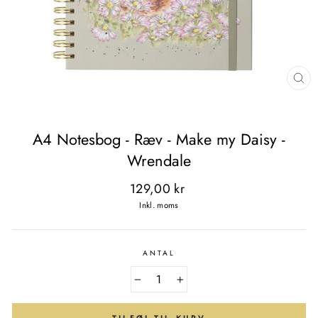
LU
(E
A4 Notesbog - Ræv - Make my Daisy -
Wrendale
Normal
129,00 kr
pris
Inkl. moms
ANTAL
−
+