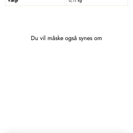
Vægt
0,11 kg
Du vil måske også synes om
FROKOST
SERVIETTER -