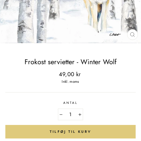
LU
(E
Frokost servietter - Winter Wolf
Normal
49,00 kr
pris
Inkl. moms
ANTAL
−
+
TILFØJ TIL KURV