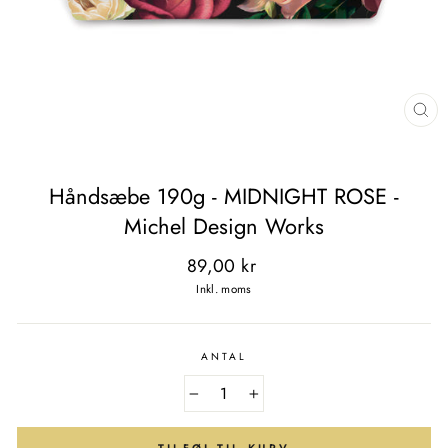
LU
(E
Håndsæbe 190g - MIDNIGHT ROSE -
Michel Design Works
Normal
89,00 kr
pris
Inkl. moms
ANTAL
−
+