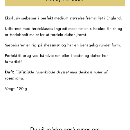
TILFØJ TIL KURV
Eksklusiv sæbebar i perfekt medium størrelse fremstillet i England.
Udformet med førsteklasses ingredienser for en silkeblød finish og
er tredobbelt malet for at fordele duften jævnt.
Sæbebaren er rig på sheasmør og har en behagelig rundet form.
Perfekt til brug ved håndvasken eller i badet og dufter helt
fantastisk!
Duft:
Fløjlsbløde rosenblade drysset med delikate noter af
rosenvand.
Vægt: 190 g
Du vil måske også synes om