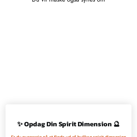
HÅNDSÆBE 190G -
MIDNIGHT ROSE -
MICHEL DESIGN
WORKS
89,00 kr
✨ Opdag Din Spirit Dimension 🔮
Er du nysgerrig på at finde ud af, hvilken spirit dimension