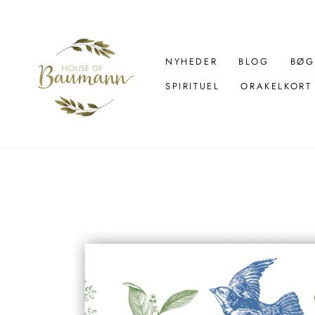
Spring
over
til
indhold
NYHEDER
BLOG
BØG
SPIRITUEL
ORAKELKORT