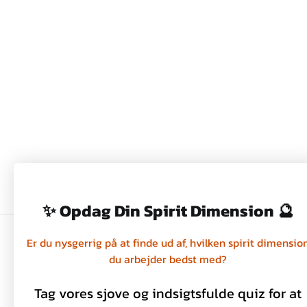
KAFFESERVIETTER COTTON
& LINEN, MICHEL DESIGN
39,00 kr
✨ Opdag Din Spirit Dimension 🔮
Er du nysgerrig på at finde ud af, hvilken spirit dimensio
du arbejder bedst med?
Handelsbetingelser
Privatlivspolitik
Tag vores sjove og indsigtsfulde quiz for at