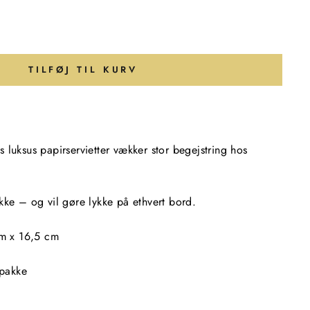
TILFØJ TIL KURV
 luksus papirservietter vækker stor begejstring hos
kke – og vil gøre lykke på ethvert bord.
cm x 16,5 cm
 pakke