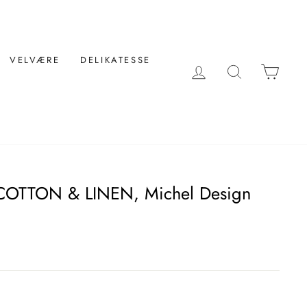
VELVÆRE
DELIKATESSE
LOG IND
SØG
KUR
r COTTON & LINEN, Michel Design