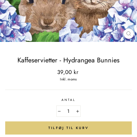
LU
(E
Kaffeservietter - Hydrangea Bunnies
Normal
39,00 kr
pris
Inkl. moms
ANTAL
−
+
TILFØJ TIL KURV