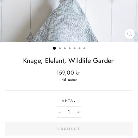
LU
(E
Knage, Elefant, Wildlife Garden
Normal
159,00 kr
pris
Inkl. moms
ANTAL
−
+
UDSOLGT