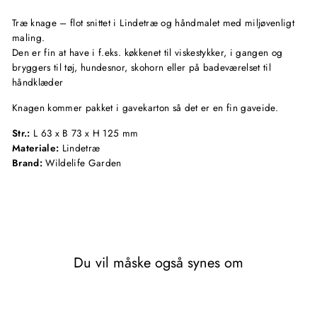
Træ knage – flot snittet i Lindetræ og håndmalet med miljøvenligt
maling.
Den er fin at have i f.eks. køkkenet til viskestykker, i gangen og
bryggers til tøj, hundesnor, skohorn eller på badeværelset til
håndklæder
Knagen kommer pakket i gavekarton så det er en fin gaveide.
Str.:
L 63 x B 73 x H 125 mm
Materiale:
Lindetræ
Brand:
Wildelife Garden
Du vil måske også synes om
Udsolgt