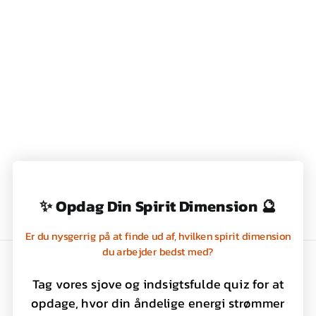
KNAGE, ELEFANT,
WILDLIFE GARDEN
159,00 kr
✨ Opdag Din Spirit Dimension 🔮
Er du nysgerrig på at finde ud af, hvilken spirit dimension
du arbejder bedst med?
Handelsbetingelser
Tag vores sjove og indsigtsfulde quiz for at
Privatlivspolitik
opdage, hvor din åndelige energi strømmer
Kontakt os