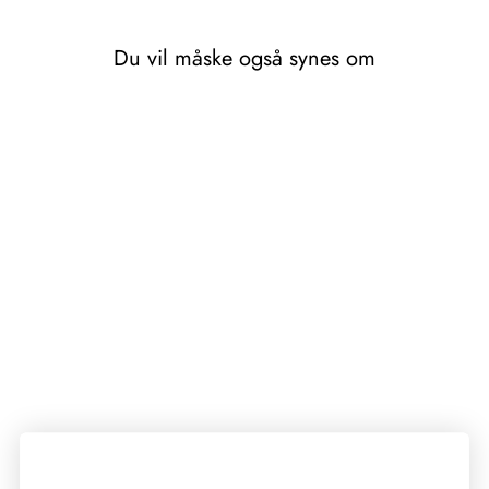
Du vil måske også synes om
LILLE
REKTANGULÆR
METALDÅSE -
PETER KANIN
69,00 kr