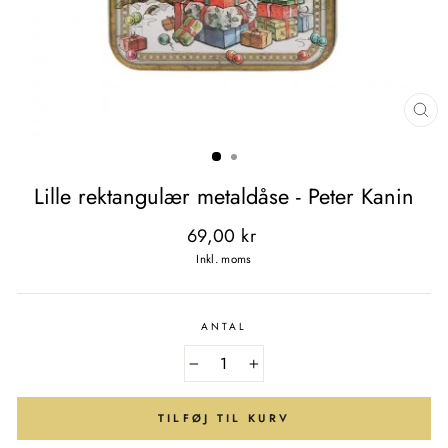
LU
(E
Lille rektangulær metaldåse - Peter Kanin
Normal
69,00 kr
pris
Inkl. moms
ANTAL
−
+
TILFØJ TIL KURV