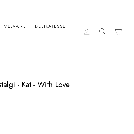
VELVÆRE
DELIKATESSE
LOG IND
SØG
KUR
talgi - Kat - With Love