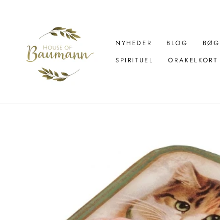
Spring
over
til
indhold
NYHEDER
BLOG
BØG
SPIRITUEL
ORAKELKORT