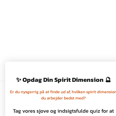
METALDÅSE - NOSTALGI -
KAT - WITH LOVE
59,00 kr
✨ Opdag Din Spirit Dimension 🔮
Er du nysgerrig på at finde ud af, hvilken spirit dimensio
du arbejder bedst med?
Handelsbetingelser
Privatlivspolitik
Tag vores sjove og indsigtsfulde quiz for at