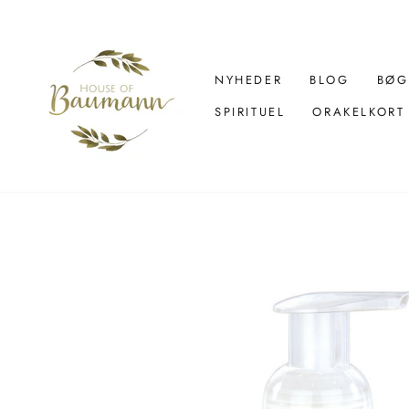
Spring
over
til
indhold
NYHEDER
BLOG
BØG
SPIRITUEL
ORAKELKORT