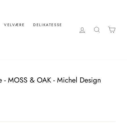
VELVÆRE
DELIKATESSE
LOG IND
SØG
KUR
 - MOSS & OAK - Michel Design