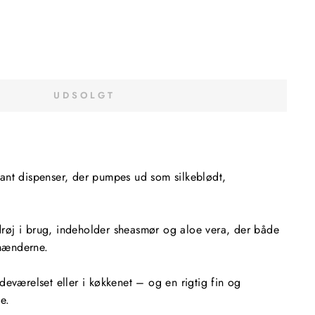
UDSOLGT
ant dispenser, der pumpes ud som silkeblødt,
øj i brug, indeholder sheasmør og aloe vera, der både
 hænderne.
deværelset eller i køkkenet – og en rigtig fin og
e.