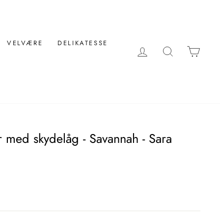
VELVÆRE
DELIKATESSE
LOG IND
SØG
KUR
r med skydelåg - Savannah - Sara