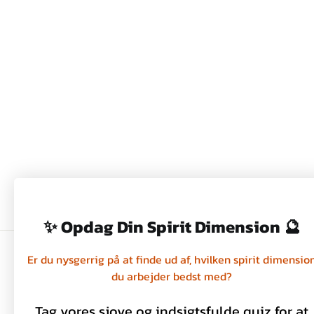
MINI METALDÅSER MED
SKYDELÅG - SAVANNAH -
SARA MILLER
39,00 kr
✨ Opdag Din Spirit Dimension 🔮
Er du nysgerrig på at finde ud af, hvilken spirit dimensio
du arbejder bedst med?
Handelsbetingelser
Privatlivspolitik
Tag vores sjove og indsigtsfulde quiz for at