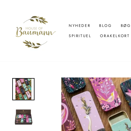
Spring
over
til
indhold
NYHEDER
BLOG
BØG
SPIRITUEL
ORAKELKORT