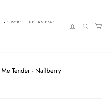
VELVÆRE
DELIKATESSE
LOG IND
SØG
KUR
 Me Tender - Nailberry