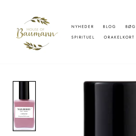
Spring
over
til
indhold
NYHEDER
BLOG
BØG
SPIRITUEL
ORAKELKORT