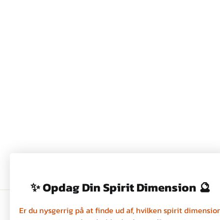
NEGLELAK - LOVE ME
TENDER - NAILBERRY
169,00 kr
✨ Opdag Din Spirit Dimension 🔮
Er du nysgerrig på at finde ud af, hvilken spirit dimensio