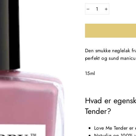
−
+
Den smukke neglelak fra
perfekt og sund manicu
15ml
Hvad er egensk
Tender?
Love Me Tender er 
Naturlig og 100% 