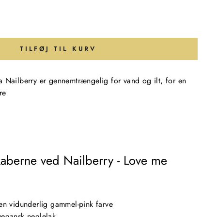
TILFØJ TIL KURV
 Nailberry er gennemtrængelig for vand og ilt, for en
re
aberne ved Nailberry - Love me
en vidunderlig gammel-pink farve
vegansk neglelak