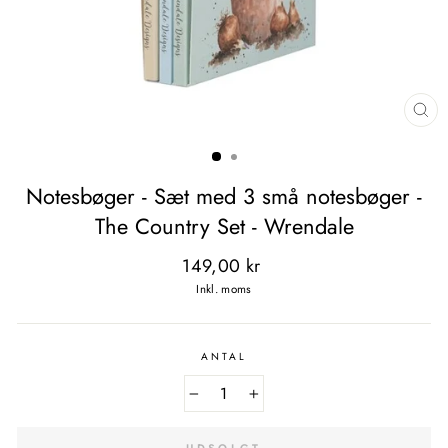
LU
(E
Notesbøger - Sæt med 3 små notesbøger -
The Country Set - Wrendale
Normal
149,00 kr
pris
Inkl. moms
ANTAL
−
+