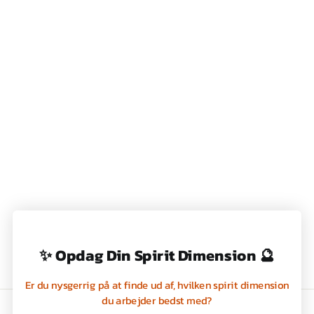
NOTESBØGER -
SÆT MED 3 SMÅ
NOTESBØGER - THE
COUNTRY SET -
WRENDALE
149,00 kr
✨ Opdag Din Spirit Dimension 🔮
Er du nysgerrig på at finde ud af, hvilken spirit dimension
du arbejder bedst med?