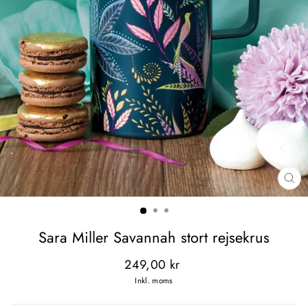
LU
(E
Sara Miller Savannah stort rejsekrus
Normal
249,00 kr
pris
Inkl. moms