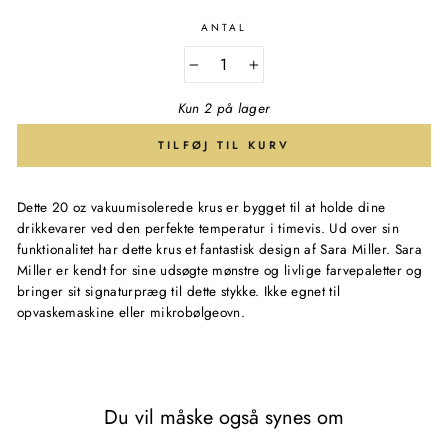
ANTAL
−
+
Kun 2 på lager
TILFØJ TIL KURV
Dette 20 oz vakuumisolerede krus er bygget til at holde dine
drikkevarer ved den perfekte temperatur i timevis. Ud over sin
funktionalitet har dette krus et fantastisk design af Sara Miller. Sara
Miller er kendt for sine udsøgte mønstre og livlige farvepaletter og
bringer sit signaturpræg til dette stykke. Ikke egnet til
opvaskemaskine eller mikrobølgeovn.
Du vil måske også synes om