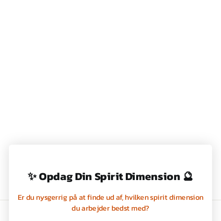
SARA MILLER
SAVANNAH STORT
REJSEKRUS
249,00 kr
✨ Opdag Din Spirit Dimension 🔮
Er du nysgerrig på at finde ud af, hvilken spirit dimension
du arbejder bedst med?
Handelsbetingelser