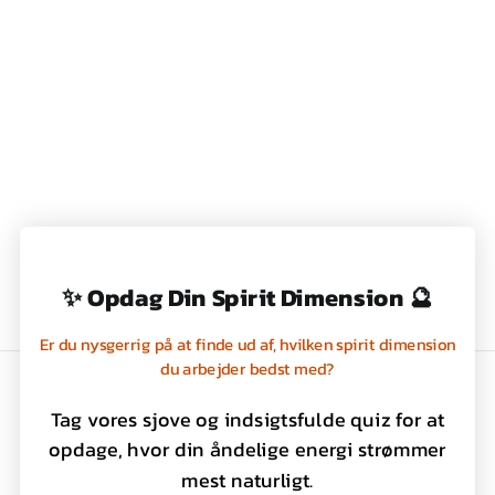
SARA MILLER
VOTIVE
STEARINLYS
GAVESÆT
399,00 kr
✨ Opdag Din Spirit Dimension 🔮
Er du nysgerrig på at finde ud af, hvilken spirit dimension
du arbejder bedst med?
Handelsbetingelser
Tag vores sjove og indsigtsfulde quiz for at
Privatlivspolitik
opdage, hvor din åndelige energi strømmer
Kontakt os
mest naturligt.