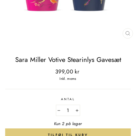
LU
(E
Sara Miller Votive Stearinlys Gavesæt
Normal
399,00 kr
pris
Inkl. moms
ANTAL
−
+
Kun 2 på lager
TILFØJ TIL KURV