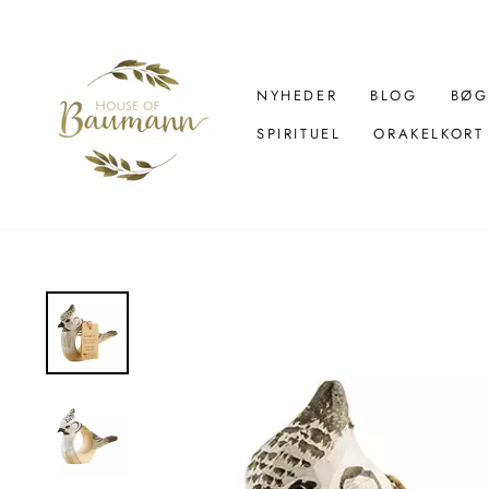
Spring
over
til
indhold
NYHEDER
BLOG
BØG
SPIRITUEL
ORAKELKORT