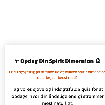
SERVIETRING I TRÆ,
TOPMEJSE, WILDLIFE
GARDEN
75,00 kr
✨ Opdag Din Spirit Dimension 🔮
Er du nysgerrig på at finde ud af, hvilken spirit dimensio
du arbejder bedst med?
Handelsbetingelser
Privatlivspolitik
Tag vores sjove og indsigtsfulde quiz for at
Kontakt os
opdage, hvor din åndelige energi strømmer
mest naturligt.
Om os