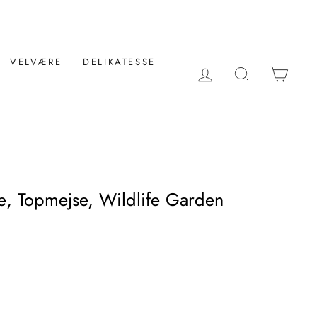
VELVÆRE
DELIKATESSE
LOG IND
SØG
KUR
ræ, Topmejse, Wildlife Garden