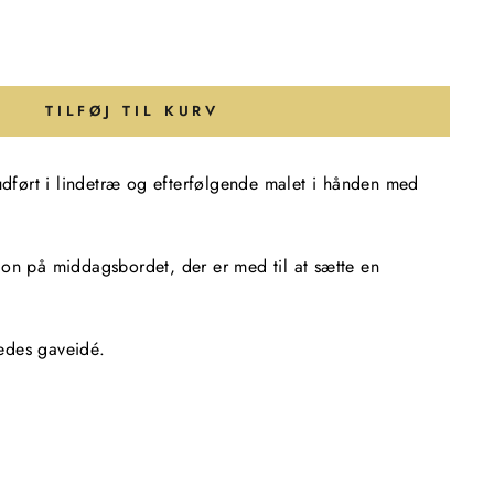
TILFØJ TIL KURV
 udført i lindetræ og efterfølgende malet i hånden med
ion på middagsbordet, der er med til at sætte en
edes gaveidé.