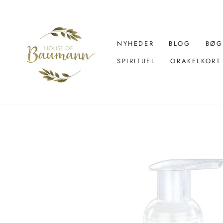
Spring
over
til
indhold
NYHEDER
BLOG
BØG
SPIRITUEL
ORAKELKORT