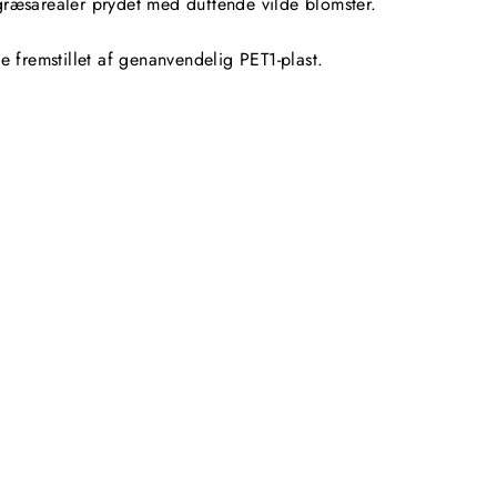
ræsarealer prydet med duftende vilde blomster.
ke fremstillet af genanvendelig PET1-plast
.