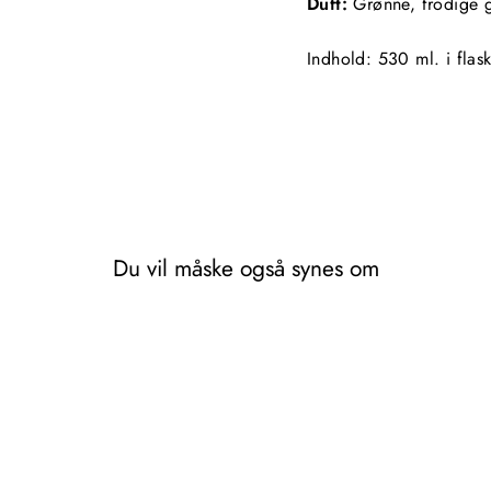
Duft:
Grønne, frodige g
Indhold: 530 ml. i f
las
Du vil måske også synes om