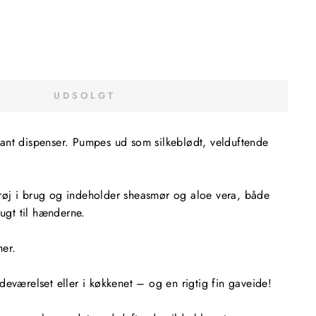
UDSOLGT
ant dispenser. Pumpes ud som silkeblødt, velduftende
øj i brug og indeholder sheasmør og aloe vera, både
fugt til hænderne.
ner.
deværelset eller i køkkenet – og en rigtig fin gaveide!