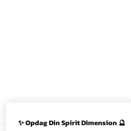
SKUM-HÅNDSÆBE -
BUTTERFLY FIELDS -
MICHEL DESIGN WORKS
159,00 kr
✨ Opdag Din Spirit Dimension 🔮