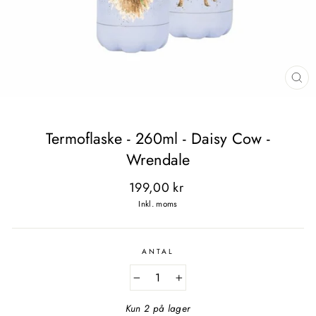
LU
(E
Termoflaske - 260ml - Daisy Cow -
Wrendale
Normal
199,00 kr
pris
Inkl. moms
ANTAL
−
+
Kun 2 på lager