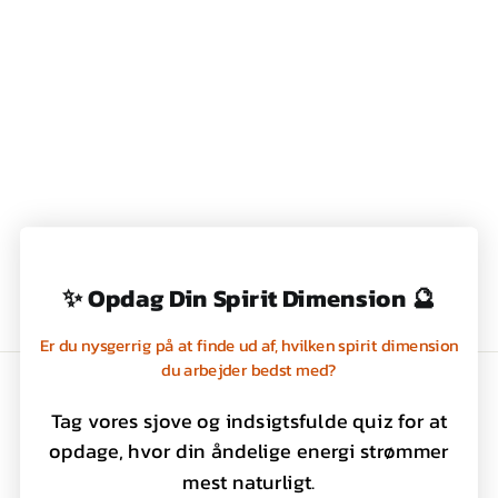
TERMOFLASKE -
260ML - DAISY
COW - WRENDALE
199,00 kr
✨ Opdag Din Spirit Dimension 🔮
Er du nysgerrig på at finde ud af, hvilken spirit dimension
du arbejder bedst med?
Handelsbetingelser
Tag vores sjove og indsigtsfulde quiz for at
Privatlivspolitik
opdage, hvor din åndelige energi strømmer
Kontakt os
mest naturligt.