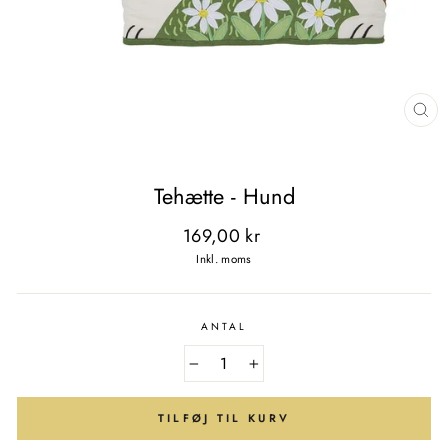
LU
(E
Tehætte - Hund
Normal
169,00 kr
pris
Inkl. moms
ANTAL
−
+
TILFØJ TIL KURV