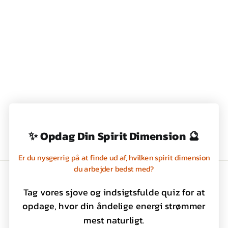
TEHÆTTE - HUND
169,00 kr
✨ Opdag Din Spirit Dimension 🔮
Er du nysgerrig på at finde ud af, hvilken spirit dimension
du arbejder bedst med?
Handelsbetingelser
Tag vores sjove og indsigtsfulde quiz for at
Privatlivspolitik
opdage, hvor din åndelige energi strømmer
Kontakt os
mest naturligt.