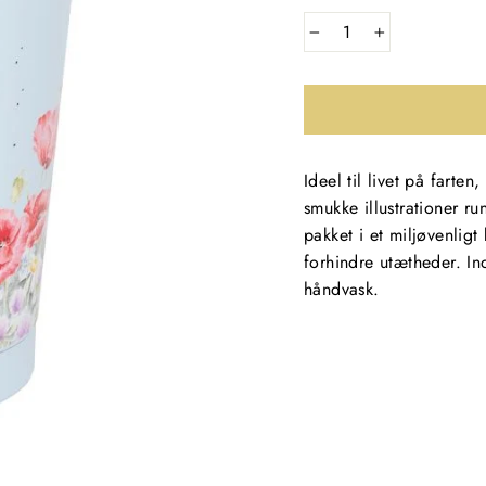
−
+
Ideel til livet på farte
smukke illustrationer r
pakket i et miljøvenligt k
forhindre utætheder. I
håndvask.