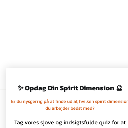
TERMOKOP - HARE - FIELD
OF FLOWERS - WRENDALE
249,00 kr
✨ Opdag Din Spirit Dimension 🔮
Er du nysgerrig på at finde ud af, hvilken spirit dimensio
du arbejder bedst med?
Handelsbetingelser
Privatlivspolitik
Tag vores sjove og indsigtsfulde quiz for at