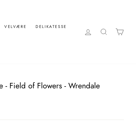
VELVÆRE
DELIKATESSE
LOG IND
SØG
KUR
 - Field of Flowers - Wrendale