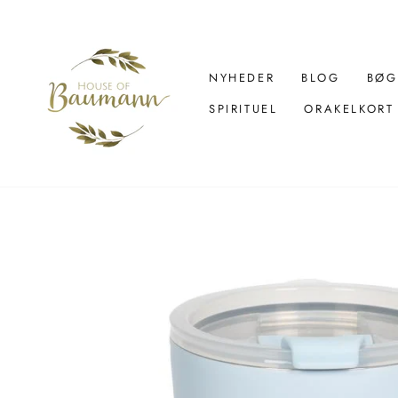
Spring
over
til
indhold
NYHEDER
BLOG
BØG
SPIRITUEL
ORAKELKORT