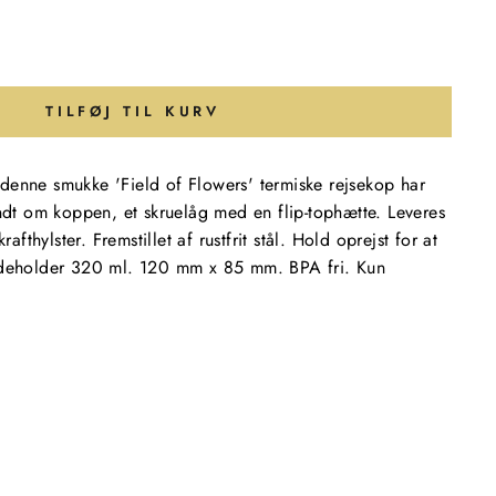
TILFØJ TIL KURV
n, denne smukke 'Field of Flowers' termiske rejsekop har
undt om koppen, et skruelåg med en flip-tophætte. Leveres
rafthylster. Fremstillet af rustfrit stål. Hold oprejst for at
ndeholder 320 ml. 120 mm x 85 mm. BPA fri. Kun